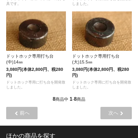
しました。
具です。
ドットホック専用打ち台
ドットホック専用打ち台
(中)14㎜
(大)15.5㎜
3,080円(本体2,800円、税280
3,080円(本体2,800円、税280
円)
円)
ドットホック専用に打ち台を開発致
ドットホック専用に打ち台を開発致
しました。
しました。
8
1
8
商品中
-
商品
前へ
次へ
ほかの商品を探す