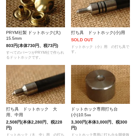
PRYM社製 ドットホック(大)
打ち具 ドットホック(小)用
15.5mm
SOLD OUT
803円(本体730円、税73円)
ドットホック（小）用 の打ち具で
す。
すべてのパーツがPRYM社で作られ
るドットホックです。
ドットホック専用打ち台
打ち具 ドットホック 大
(小)10.5㎜
用、中用
3,300円(本体3,000円、税300
2,508円(本体2,280円、税228
円)
円)
ドットホック専用に打ち台を開発致
ドットホック（大、中）用 の打ち