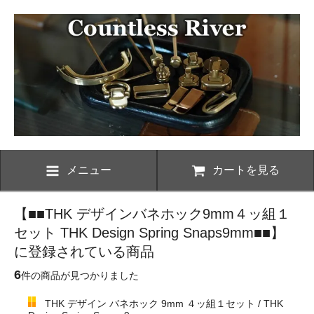
メニュー
カートを見る
【■■THK デザインバネホック9mm４ッ組１
セット THK Design Spring Snaps9mm■■】
に登録されている商品
6
件の商品が見つかりました
THK デザイン バネホック 9mm ４ッ組１セット / THK