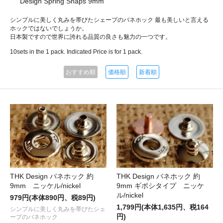
Design Spring Snaps 9mm
シンプルに美しく丸みを帯びたシェープのバネホック 最も美しいと言える
ホックではないでしょうか。
日本製ですので世界に誇れる品質の良さも魅力の一つです。
10sets in the 1 pack. Indicated Price is for 1 pack.
おすすめ順
価格順
新着順
THK Design バネホック 約
THK Design バネホック 約
9mm ギボシタイプ ニッケ
9mm ニッケル/nickel
ル/nickel
979円(本体890円、税89円)
1,799円(本体1,635円、税164
シンプルに美しく丸みを帯びたシェ
円)
ープのバネホック