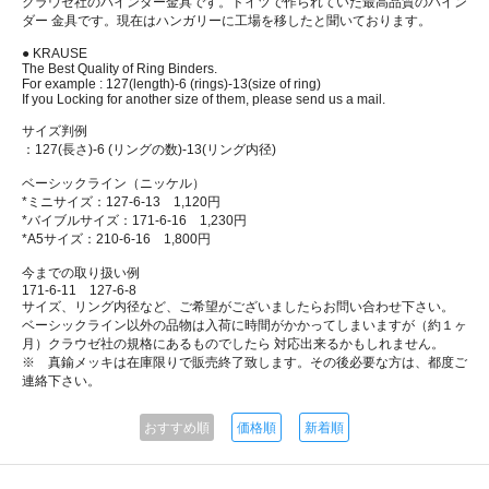
クラウゼ社のバインダー金具です。ドイツで作られていた最高品質のバイン
ダー 金具です。現在はハンガリーに工場を移したと聞いております。
● KRAUSE
The Best Quality of Ring Binders.
For example : 127(length)-6 (rings)-13(size of ring)
If you Locking for another size of them, please send us a mail.
サイズ判例
：127(長さ)-6 (リングの数)-13(リング内径)
ベーシックライン（ニッケル）
*ミニサイズ：127-6-13 1,120円
*バイブルサイズ：171-6-16 1,230円
*A5サイズ：210-6-16 1,800円
今までの取り扱い例
171-6-11 127-6-8
サイズ、リング内径など、ご希望がございましたらお問い合わせ下さい。
ベーシックライン以外の品物は入荷に時間がかかってしまいますが（約１ヶ
月）クラウゼ社の規格にあるものでしたら 対応出来るかもしれません。
※ 真鍮メッキは在庫限りで販売終了致します。その後必要な方は、都度ご
連絡下さい。
おすすめ順
価格順
新着順