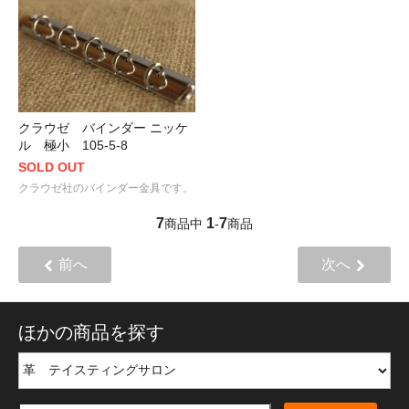
クラウゼ バインダー ニッケ
ル 極小 105-5-8
SOLD OUT
クラウゼ社のバインダー金具です。
7
1
7
商品中
-
商品
前へ
次へ
ほかの商品を探す