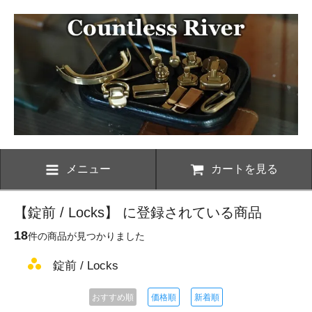
メニュー
カートを見る
【錠前 / Locks】 に登録されている商品
18
件の商品が見つかりました
錠前 / Locks
おすすめ順
価格順
新着順