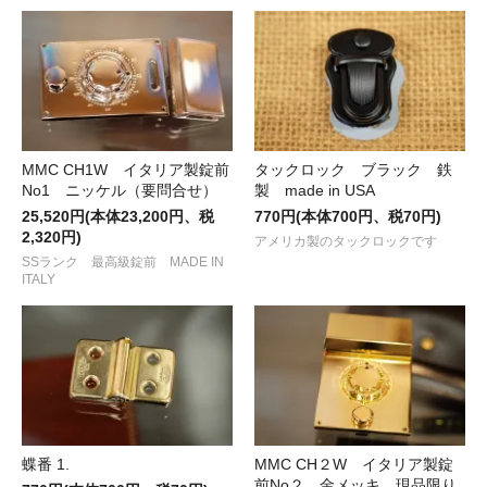
MMC CH1W イタリア製錠前
タックロック ブラック 鉄
No1 ニッケル（要問合せ）
製 made in USA
25,520円(本体23,200円、税
770円(本体700円、税70円)
2,320円)
アメリカ製のタックロックです
SSランク 最高級錠前 MADE IN
ITALY
蝶番 1.
MMC CH２W イタリア製錠
前No２ 金メッキ 現品限り