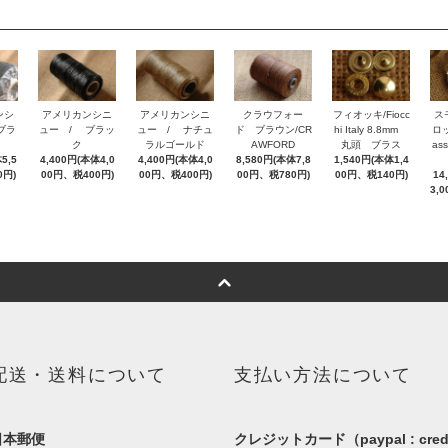
ンシ
アメリカンシニ
アメリカンシニ
クラウフォー
フィオッキ/Fiocc
ス
ブラ
ュー / ブラッ
ュー / ナチュ
ド ブラウン/CR
hi Italy 8.8mm
ロッ
ク
ラルゴールド
AWFORD
丸頭 ブラス
as
5,5
4,400円(本体4,0
4,400円(本体4,0
8,580円(本体7,8
1,540円(本体1,4
0円)
00円、税400円)
00円、税400円)
00円、税780円)
00円、税140円)
14
3,
配送・送料について
支払い方法について
日本郵便
クレジットカード（paypal : cred