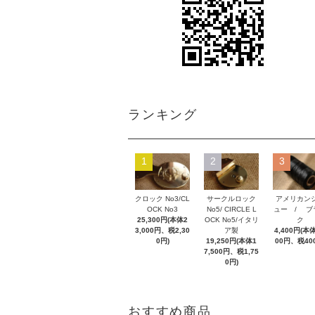
ランキング
1
2
3
クロック No3/CL
サークルロック
アメリカン
OCK No3
No5/ CIRCLE L
ュー / ブ
25,300円(本体2
OCK No5/イタリ
ク
3,000円、税2,30
ア製
4,400円(本体
0円)
19,250円(本体1
00円、税40
7,500円、税1,75
0円)
おすすめ商品