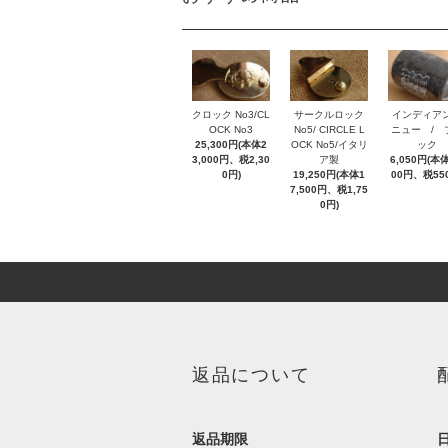
クロック No3/CL
サークルロック
インディア
OCK No3
No5/ CIRCLE L
ニュー / 
25,300円(本体2
OCK No5/イタリ
ック
3,000円、税2,30
ア製
6,050円(本体
0円)
19,250円(本体1
00円、税55
7,500円、税1,75
0円)
返品について
返品期限