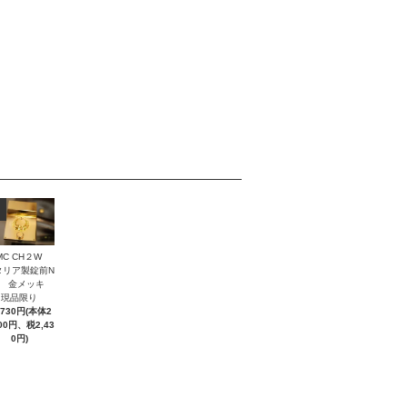
MC CH２W
タリア製錠前N
２ 金メッキ
現品限り
,730円(本体2
300円、税2,43
0円)