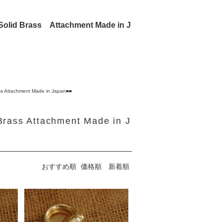
 Brass Attachment Made in J
Attachment Made in Japan■■
ss Attachment Made in J
おすすめ順
価格順
新着順