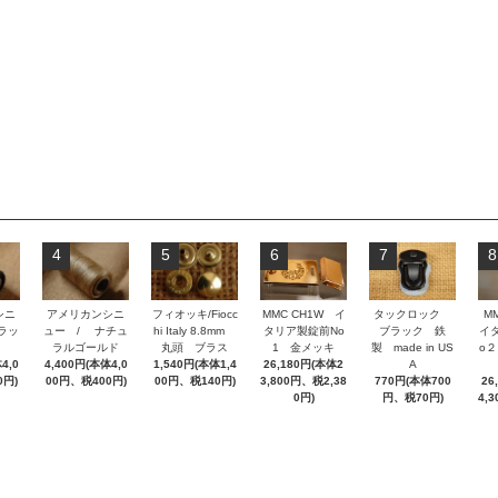
4
5
6
7
8
シニ
アメリカンシニ
フィオッキ/Fiocc
MMC CH1W イ
タックロック
M
ラッ
ュー / ナチュ
hi Italy 8.8mm
タリア製錠前No
ブラック 鉄
イ
ラルゴールド
丸頭 ブラス
1 金メッキ
製 made in US
o
4,0
4,400円(本体4,0
1,540円(本体1,4
26,180円(本体2
A
0円)
00円、税400円)
00円、税140円)
3,800円、税2,38
770円(本体700
26
0円)
円、税70円)
4,