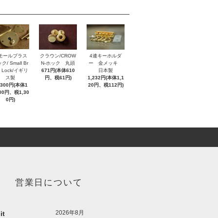
モールブラス
クラウン/CROW
4連キーホルダ
ク/ Small Br
N-ホック 丸頭
ー 金メッキ
s Lock/イギリ
671円(本体610
日本製
ス製
円、税61円)
1,232円(本体1,1
,300円(本体1
20円、税112円)
000円、税1,30
0円)
営業日について
2026年8月
it