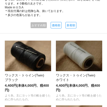
ります。＃ 0番程の太さです。
Made in U.S.A
＊現在付属の針は危険な為、抜いております。
＊多少の色落ちがあります。
おすすめ順
価格順
新着順
ワックス・トゥイン(Twin)
ワックス・トゥイン(Twin)
ブラック
ホワイト
4,400円(本体4,000円、税400
4,400円(本体4,000円、税400
円)
円)
より糸。主にヨット等の帆を縫うた
より糸。主にヨット等の帆を縫うた
めに作られたもの。
めに作られたもの。