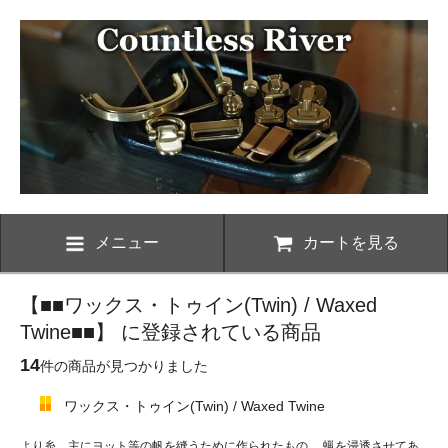
メニュー
カートを見る
【■■ワックス・トゥイン(Twin) / Waxed
Twine■■】 に登録されている商品
14
件の商品が見つかりました
ワックス・トゥイン(Twin) / Waxed Twine
より糸。主にヨット等の帆を縫うために作られたもの。 蝋を浸透させてあ