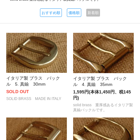
おすすめ順
価格順
新着順
イタリア製 ブラス バック
イタリア製 ブラス バック
ル 5. 真鍮 30mm
ル 4. 真鍮 35mm
SOLD OUT
1,595円(本体1,450円、税145
円)
SOLID BRASS MADE IN ITALY
solid brass 重厚感あるイタリア製
真鍮バックルです。