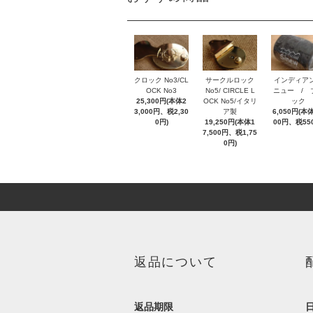
クロック No3/CL
サークルロック
インディア
OCK No3
No5/ CIRCLE L
ニュー / 
25,300円(本体2
OCK No5/イタリ
ック
3,000円、税2,30
ア製
6,050円(本体
0円)
19,250円(本体1
00円、税55
7,500円、税1,75
0円)
返品について
返品期限