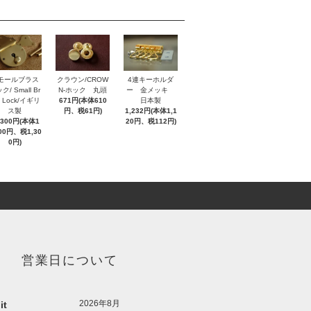
モールブラス
クラウン/CROW
4連キーホルダ
ク/ Small Br
N-ホック 丸頭
ー 金メッキ
s Lock/イギリ
671円(本体610
日本製
ス製
円、税61円)
1,232円(本体1,1
,300円(本体1
20円、税112円)
000円、税1,30
0円)
営業日について
2026年8月
it