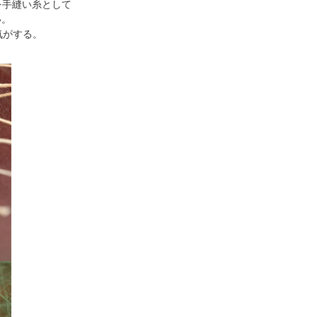
の糸を手縫い糸として
い。
気がする。