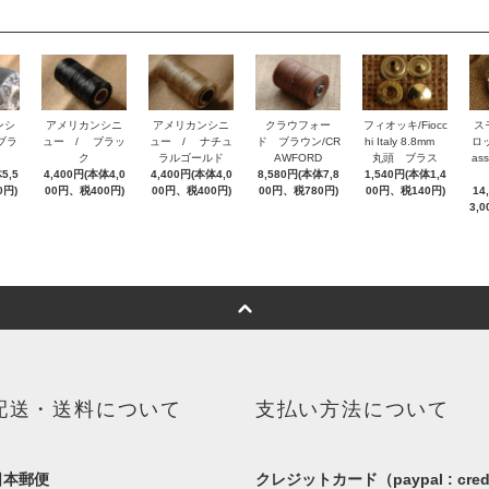
ンシ
アメリカンシニ
アメリカンシニ
クラウフォー
フィオッキ/Fiocc
ス
ブラ
ュー / ブラッ
ュー / ナチュ
ド ブラウン/CR
hi Italy 8.8mm
ロッ
ク
ラルゴールド
AWFORD
丸頭 ブラス
as
5,5
4,400円(本体4,0
4,400円(本体4,0
8,580円(本体7,8
1,540円(本体1,4
0円)
00円、税400円)
00円、税400円)
00円、税780円)
00円、税140円)
14
3,
配送・送料について
支払い方法について
日本郵便
クレジットカード（paypal : cred