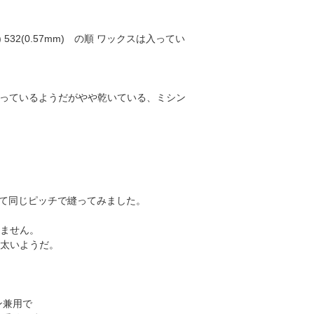
。
m) 532(0.57mm) の順 ワックスは入ってい
は入っているようだがやや乾いている、ミシン
すべて同じピッチで縫ってみました。
れません。
よりは太いようだ。
ン兼用で