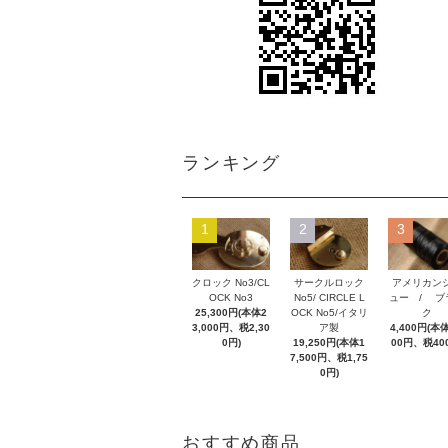
ランキング
1
2
3
クロック No3/CL
サークルロック
アメリカン
OCK No3
No5/ CIRCLE L
ュー / ブ
25,300円(本体2
OCK No5/イタリ
ク
3,000円、税2,30
ア製
4,400円(本体
0円)
19,250円(本体1
00円、税40
7,500円、税1,75
0円)
おすすめ商品