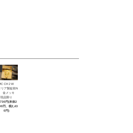
MC CH２W
タリア製錠前N
２ 金メッキ
現品限り
,730円(本体2
300円、税2,43
0円)