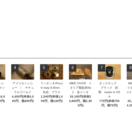
4
5
6
7
8
シニ
アメリカンシニ
フィオッキ/Fiocc
MMC CH1W イ
タックロック
M
ラッ
ュー / ナチュ
hi Italy 8.8mm
タリア製錠前No
ブラック 鉄
イ
ラルゴールド
丸頭 ブラス
1 金メッキ
製 made in US
o
4,0
4,400円(本体4,0
1,540円(本体1,4
26,180円(本体2
A
0円)
00円、税400円)
00円、税140円)
3,800円、税2,38
770円(本体700
26
0円)
円、税70円)
4,