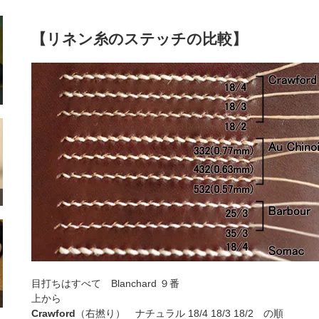
【リネン糸のステッチの比較】
目打ちはすべて Blanchard ９番
上から
Crawford
（右撚り） ナチュラル 18/4 18/3 18/2 の順