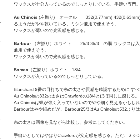
ワックスが十分入っているのでしっとりしている、手縫い専門
Au Chinois
(左撚り) オークル 332(0.77mm) 432(0.63m
るようだがやや乾いている、ミシン兼用で使えそう。
ワックスが薄いので光沢感を感じる。
Barbour
（左撚り）ホワイト 25/3 35/3 の順 ワックス
兼用で使えそう。
ワックスが薄いので光沢感を感じる。
Somac
（左撚り）ホワイト 18/4
ワックスが入っているのでしっとりしている。
Blanchard 9番の目打ちで糸の太さや質感を確認するために 
Au Chinoisの332の太さはCrawfordの18/4とほぼ同じに感じる。
Au Chinoisは蝋が強く入っていないのでやや細く見えるかもし
Barbourはやや細めだが、Barbour25/3はAu Chinoisの532
糸の太さは画像を見ながら比較し、参考にしてください。
手縫いとしてはやはりCrawfordが安定感を感じる。ただ、ミシ