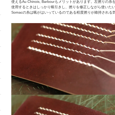
使えるAu Chinois, Barbourもメリットがあります。左撚り
使用するときはしっかり蝋引きし、撚りを修正しながら使いた
Somacの糸は蝋がはいっているのである程度撚りが維持される