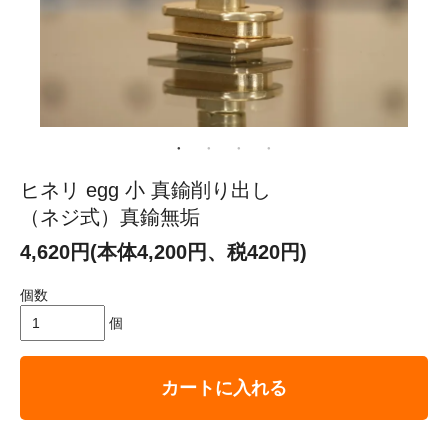
ヒネリ egg 小 真鍮削り出し
（ネジ式）真鍮無垢
4,620円(本体4,200円、税420円)
個数
個
カートに入れる