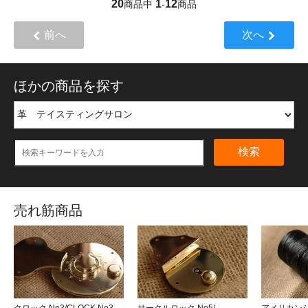
20
1
12
商品中
-
商品
前へ
次へ
ほかの商品を探す
検索
売れ筋商品
クロック No3/CLOCK No3
サークルロック No5/
アメリカン