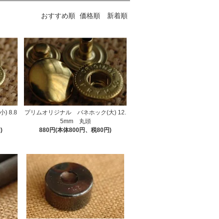
おすすめ順
価格順
新着順
 8.8
プリムオリジナル バネホック(大) 12.
5mm 丸頭
)
880円(本体800円、税80円)