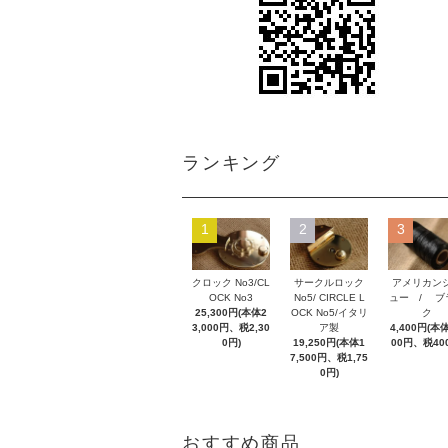
ランキング
1
2
3
クロック No3/CL
サークルロック
アメリカン
OCK No3
No5/ CIRCLE L
ュー / ブ
25,300円(本体2
OCK No5/イタリ
ク
3,000円、税2,30
ア製
4,400円(本体
0円)
19,250円(本体1
00円、税40
7,500円、税1,75
0円)
おすすめ商品