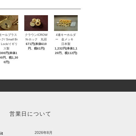
モールブラス
クラウン/CROW
4連キーホルダ
ク/ Small Br
N-ホック 丸頭
ー 金メッキ
s Lock/イギリ
671円(本体610
日本製
ス製
円、税61円)
1,232円(本体1,1
,300円(本体1
20円、税112円)
000円、税1,30
0円)
営業日について
2026年8月
it