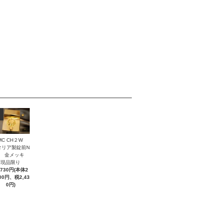
MC CH２W
タリア製錠前N
２ 金メッキ
現品限り
,730円(本体2
300円、税2,43
0円)