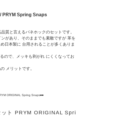
YM Spring Snaps
も高品質と言えるバネホックのセットです。
インがあり、そのままでも素敵ですが 革を
め日本製に 台用されることが多くありま
いるので、メッキも剥がれ にくくなってお
の メリットです。
IGINAL Spring Snaps■■
RYM ORIGINAL Spri