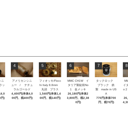
4
5
6
7
8
シニ
アメリカンシニ
フィオッキ/Fiocc
MMC CH1W イ
タックロック
M
ラッ
ュー / ナチュ
hi Italy 8.8mm
タリア製錠前No
ブラック 鉄
イ
ラルゴールド
丸頭 ブラス
1 金メッキ
製 made in US
o
4,0
4,400円(本体4,0
1,540円(本体1,4
26,180円(本体2
A
0円)
00円、税400円)
00円、税140円)
3,800円、税2,38
770円(本体700
26
0円)
円、税70円)
4,