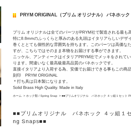
PRYM ORIGINAL（プリム オリジナル） バネホック / PR
プリム オリジナルは全てのパーツがPRYM社で製造される最
特に8.8mmのふっくらと厚みのある丸頭はイタリアらしいデザ
巻くととても個性的な雰囲気を持ちます。このパーツは高価なた
すが、こちらではそのまま本物をお届けする事ができます。
ニッケル、アンティークはイタリアPRYM社でメッキをされて
ります。間違いなく最高級最高品質のバネホックです。
直接イタリアより入荷する為、安価でお届けできる事もこの商品
刻印 PRYM ORIGINAL
＊打ち具は日本製になります。
Solid Brass High Quality. Made in Italy
ホーム
>
ホック類 / Spring Snap
>
■■プリムオリジナル バネホック ４ッ組１セット PRYM OR
■■プリムオリジナル バネホック ４ッ組１セット P
ng Snaps■■