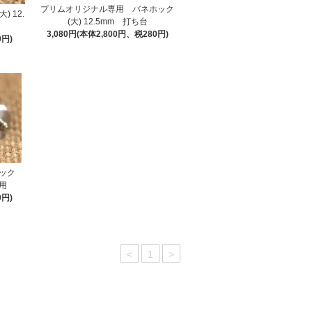
プリムオリジナル専用 バネホック
 12.
(大) 12.5mm 打ち台
3,080円(本体2,800円、税280円)
0円)
-ホック
用
0円)
<
1
>