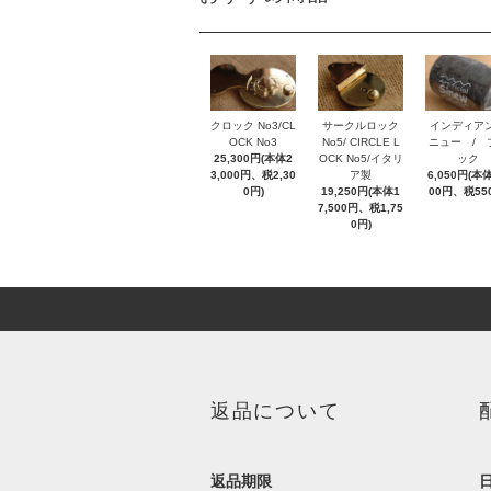
クロック No3/CL
サークルロック
インディア
OCK No3
No5/ CIRCLE L
ニュー / 
25,300円(本体2
OCK No5/イタリ
ック
3,000円、税2,30
ア製
6,050円(本体
0円)
19,250円(本体1
00円、税55
7,500円、税1,75
0円)
返品について
返品期限