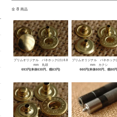
8
全
商品
プリムオリジナル バネホック(小) 8.8
プリムオリジナル バネホック(小)
mm 丸頭
mm カクシ
693円(本体630円、税63円)
660円(本体600円、税60円