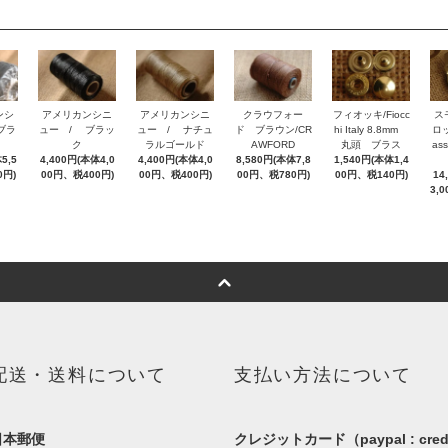
ンシ
アメリカンシニ
アメリカンシニ
クラウフォー
フィオッキ/Fiocc
ス
ブラ
ュー / ブラッ
ュー / ナチュ
ド ブラウン/CR
hi Italy 8.8mm
ロッ
ク
ラルゴールド
AWFORD
丸頭 ブラス
as
5,5
4,400円(本体4,0
4,400円(本体4,0
8,580円(本体7,8
1,540円(本体1,4
0円)
00円、税400円)
00円、税400円)
00円、税780円)
00円、税140円)
14
3,
配送・送料について
支払い方法について
日本郵便
クレジットカード（paypal : cred