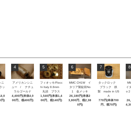
4
5
6
7
8
シニ
アメリカンシニ
フィオッキ/Fiocc
MMC CH1W イ
タックロック
M
ラッ
ュー / ナチュ
hi Italy 8.8mm
タリア製錠前No
ブラック 鉄
イ
ラルゴールド
丸頭 ブラス
1 金メッキ
製 made in US
o
4,0
4,400円(本体4,0
1,540円(本体1,4
26,180円(本体2
A
0円)
00円、税400円)
00円、税140円)
3,800円、税2,38
770円(本体700
26
0円)
円、税70円)
4,