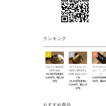
ランキング
1
2
3
クロック No3/CL
サークルロック
アメリカン
OCK No3
No5/ CIRCLE L
ュー / ブ
25,300円(本体2
OCK No5/イタリ
ク
3,000円、税2,30
ア製
4,400円(本体
0円)
19,250円(本体1
00円、税40
7,500円、税1,75
0円)
おすすめ商品