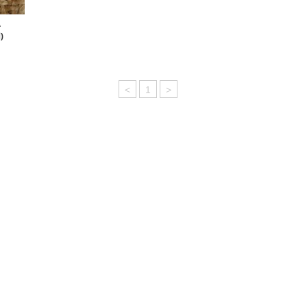
A
)
<
1
>