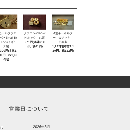
モールブラス
クラウン/CROW
4連キーホルダ
ク/ Small Br
N-ホック 丸頭
ー 金メッキ
s Lock/イギリ
671円(本体610
日本製
ス製
円、税61円)
1,232円(本体1,1
,300円(本体1
20円、税112円)
000円、税1,30
0円)
営業日について
2026年8月
it