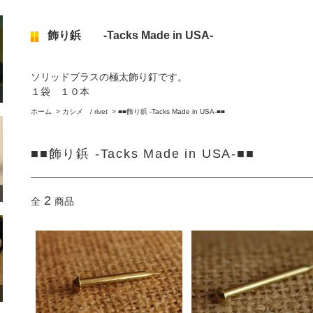
飾り鋲 -Tacks Made in USA-
ソリッドブラスの極太飾り釘です。
１袋 １０本
ホーム
>
カシメ / rivet
>
■■飾り鋲 -Tacks Made in USA-■■
■■飾り鋲 -Tacks Made in USA-■■
2
全
商品