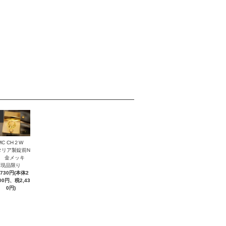
MC CH２W
タリア製錠前N
２ 金メッキ
現品限り
,730円(本体2
300円、税2,43
0円)