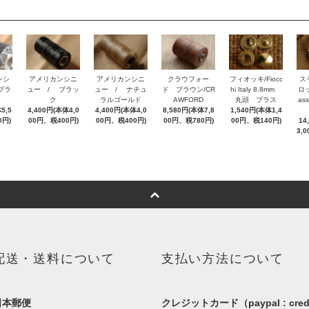
ンシ
アメリカンシニ
アメリカンシニ
クラウフォー
フィオッキ/Fiocc
ス
ブラ
ュー / ブラッ
ュー / ナチュ
ド ブラウン/CR
hi Italy 8.8mm
ロッ
ク
ラルゴールド
AWFORD
丸頭 ブラス
as
5,5
4,400円(本体4,0
4,400円(本体4,0
8,580円(本体7,8
1,540円(本体1,4
0円)
00円、税400円)
00円、税400円)
00円、税780円)
00円、税140円)
14
3,
配送・送料について
支払い方法について
日本郵便
クレジットカード（paypal : cred