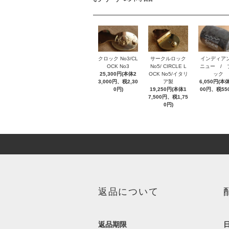
クロック No3/CL
サークルロック
インディア
OCK No3
No5/ CIRCLE L
ニュー / 
25,300円(本体2
OCK No5/イタリ
ック
3,000円、税2,30
ア製
6,050円(本体
0円)
19,250円(本体1
00円、税55
7,500円、税1,75
0円)
返品について
返品期限