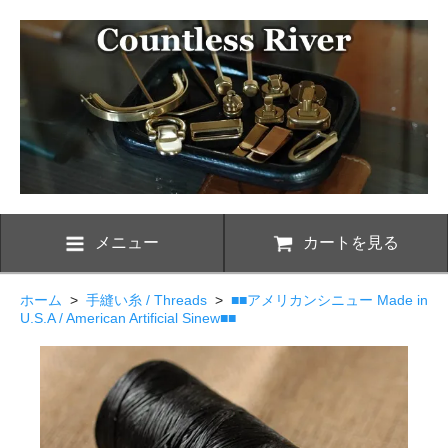
メニュー
カートを見る
ホーム
>
手縫い糸 / Threads
>
■■アメリカンシニュー Made in
U.S.A / American Artificial Sinew■■