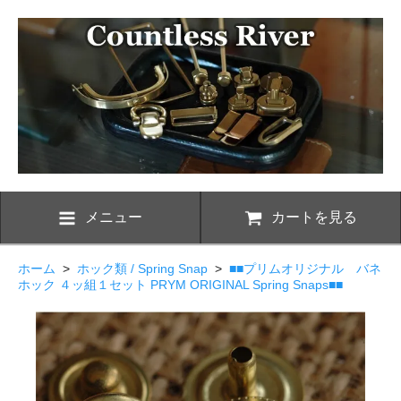
メニュー
カートを見る
ホーム
>
ホック類 / Spring Snap
>
■■プリムオリジナル バネ
ホック ４ッ組１セット PRYM ORIGINAL Spring Snaps■■