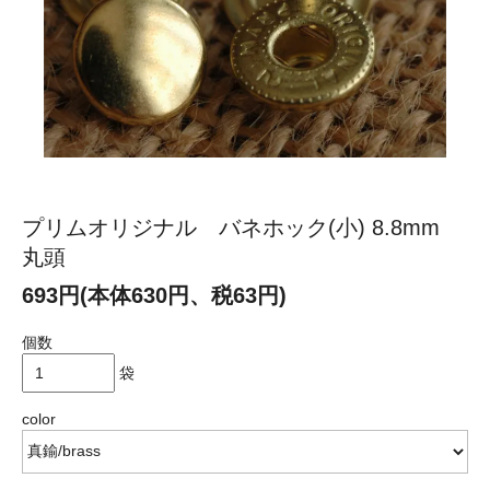
プリムオリジナル バネホック(小) 8.8mm
丸頭
693円(本体630円、税63円)
個数
袋
color