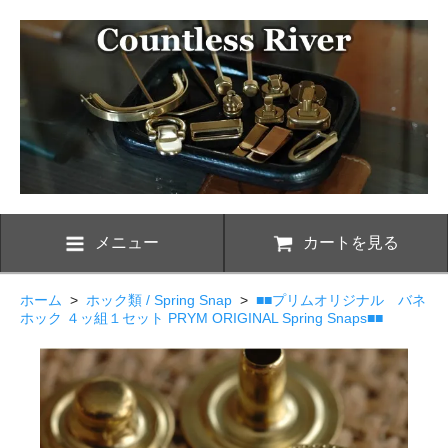
メニュー
カートを見る
ホーム
>
ホック類 / Spring Snap
>
■■プリムオリジナル バネ
ホック ４ッ組１セット PRYM ORIGINAL Spring Snaps■■