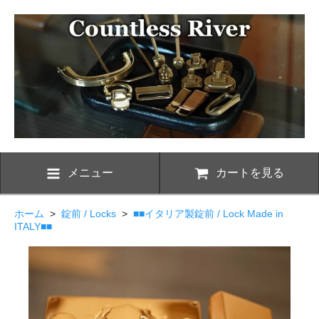
メニュー
カートを見る
ホーム
>
錠前 / Locks
>
■■イタリア製錠前 / Lock Made in
ITALY■■