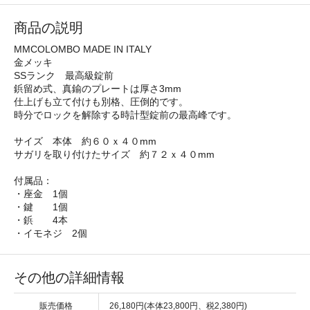
商品の説明
MMCOLOMBO MADE IN ITALY
金メッキ
SSランク 最高級錠前
鋲留め式、真鍮のプレートは厚さ3mm
仕上げも立て付けも別格、圧倒的です。
時分でロックを解除する時計型錠前の最高峰です。
サイズ 本体 約６０ｘ４０mm
サガリを取り付けたサイズ 約７２ｘ４０mm
付属品：
・座金 1個
・鍵 1個
・鋲 4本
・イモネジ 2個
その他の詳細情報
販売価格
26,180円(本体23,800円、税2,380円)