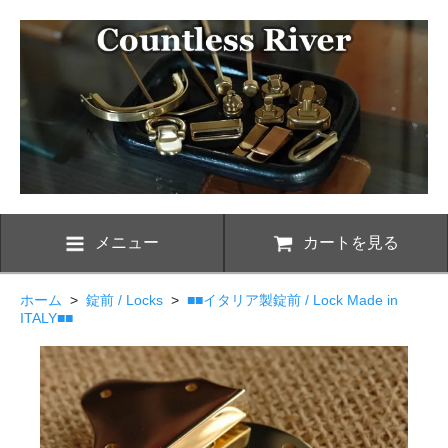
メニュー
カートを見る
ホーム
>
錠前 / Locks
>
■■イタリア製錠前 / Lock Made in
ITALY■■