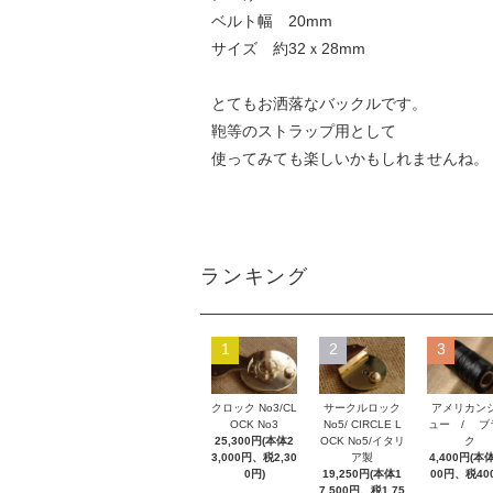
ベルト幅 20mm
サイズ 約32ｘ28mm
とてもお洒落なバックルです。
鞄等のストラップ用として
使ってみても楽しいかもしれませんね。
ランキング
1
2
3
クロック No3/CL
サークルロック
アメリカン
OCK No3
No5/ CIRCLE L
ュー / ブ
25,300円(本体2
OCK No5/イタリ
ク
3,000円、税2,30
ア製
4,400円(本体
0円)
19,250円(本体1
00円、税40
7,500円、税1,75