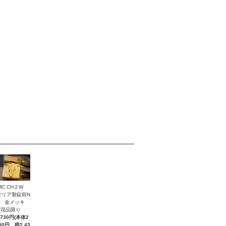
MC CH２W
タリア製錠前N
２ 金メッキ
現品限り
,730円(本体2
300円、税2,43