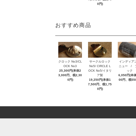
0円)
おすすめ商品
クロック No3/CL
サークルロック
インディア
OCK No3
No5/ CIRCLE L
ニュー / 
25,300円(本体2
OCK No5/イタリ
ック
3,000円、税2,30
ア製
6,050円(本体
0円)
19,250円(本体1
00円、税55
7,500円、税1,75
0円)