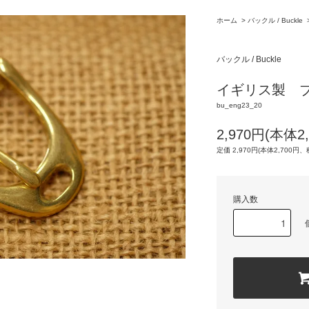
ホーム
>
バックル / Buckle
バックル / Buckle
イギリス製 ブ
bu_eng23_20
2,970円(本体2
定価 2,970円(本体2,700円、
購入数