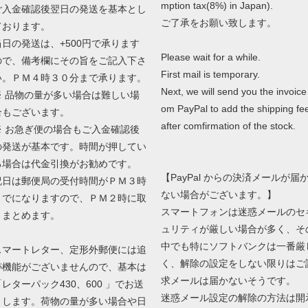
mption tax(8%) in Japan).
ご入金確認後翌日の発送を基本とし
ご了承をお願い致します。
ております。
当日の発送は、+500円で承ります
Please wait for a while.
ので、備考欄にその旨をご記入下さ
First mail is temporary.
い。ＰＭ４時３０分まで承ります。
Next, we will send you the invoice 
※ 品物の量が多い場合は難しい場
om PayPal to add the shipping fe
合もございます。
after comfirmation of the stock.
※ お急ぎ便の場合もご入金確認後
の発送が基本です。時間が押してい
る場合は代金引換がお勧めです。
【PayPal からの決済メールが届
祝日は郵便局の受付時間がＰＭ３時
ない場合がございます。】
までになりますので、ＰＭ２時に取
スマートフォンは迷惑メールのセ
りまとめます。
ュリティが厳しい場合が多く、そ
中でも特にソフトバンクは一番厳
スマートレター、定形外郵便には追
く、解除の設定をしない限りはご
跡機能がございませんので、基本は
求メールは届かないそうです。
「レターパック430、600 」でお送
迷惑メール設定の解除の方法は開
りします。荷物の量が多い場合や日