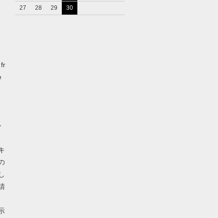
27
28
29
30
fr
e
か
キ
の
し
請
示