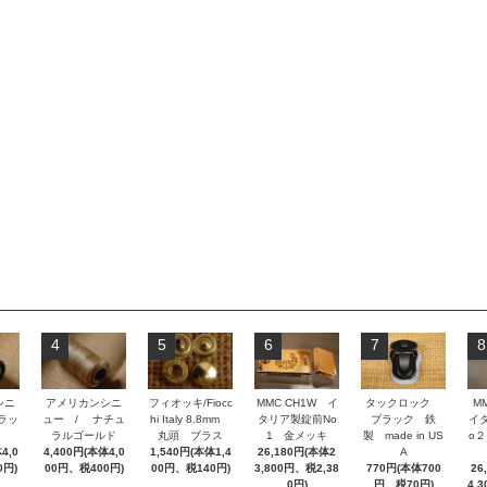
4
5
6
7
8
シニ
アメリカンシニ
フィオッキ/Fiocc
MMC CH1W イ
タックロック
M
ラッ
ュー / ナチュ
hi Italy 8.8mm
タリア製錠前No
ブラック 鉄
イ
ラルゴールド
丸頭 ブラス
1 金メッキ
製 made in US
o
4,0
4,400円(本体4,0
1,540円(本体1,4
26,180円(本体2
A
0円)
00円、税400円)
00円、税140円)
3,800円、税2,38
770円(本体700
26
0円)
円、税70円)
4,