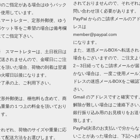
されておりませんので、それぞれ
時のご指定がある場合はゆうパック
問い合わせ頂く必要があります。
を使用しています。
PayPal からのご請求メールのア
スマートレター、定形外郵便、ゆう
レスは
パケット等をご希望の場合は備考欄
member@paypal.com
にてご指定下さい。
になります。
また、迷惑メールBOXへ転送され
※ スマートレターは、土日祝日は
場合もございますので、ご注文よ
配送されませんので、金曜日にご注
2～3日経ってもご請求メールが届
文を頂いた場合、荷物の到着は翌週
かない場合は、一度ご使用メール
の火曜日以後になります。
ドレスの迷惑メールBOXをご確認
ご了承の上、ご利用下さい。
さい。
Gmail のアドレスですと確実です
定形外郵便は、梱包料も含めて、商
解除が難しい場合はご連絡下さい
品重量の１つ上の料金を頂いており
銀行振り込み用のお見積りをお送
ます。
致します。
PayPal決済のお支払いで分からな
それぞれ、荷物のサイズや重量に応
いことがあった場合は、下記へお
じて配送方法をお選びします。