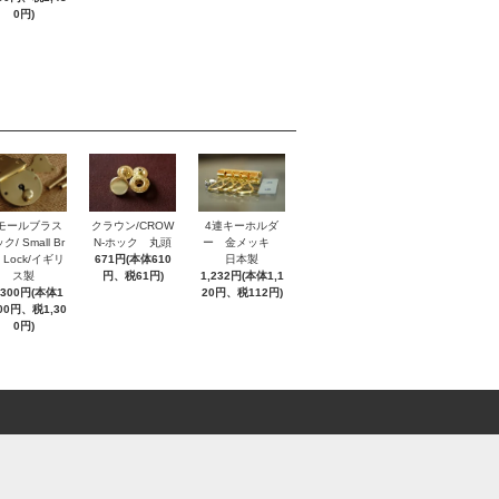
0円)
モールブラス
クラウン/CROW
4連キーホルダ
ク/ Small Br
N-ホック 丸頭
ー 金メッキ
s Lock/イギリ
671円(本体610
日本製
ス製
円、税61円)
1,232円(本体1,1
,300円(本体1
20円、税112円)
000円、税1,30
0円)