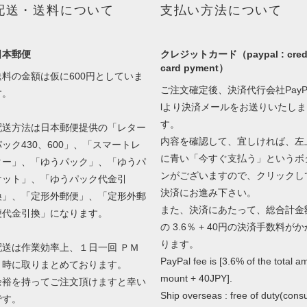
配送・送料について
支払い方法について
日本郵便
クレジットカード（paypal : cred
card pyment）
送料の金額は仮に600円としていま
ご注文確定後、決済代行会社PayP
す。
lより決済メールをお送りいたしま
す。
配送方法は日本郵便提供の「レター
内容を確認して、宜しければ、左
パック430、600」、「スマートレ
に青い「今すぐ支払う」というボ
ター」、「ゆうパック」、「ゆうパ
ンがございますので、クリックし
ケット」、「ゆうパック代金引
決済にお進み下さい。
換」、「定形外郵便」、「定形外郵
また、決済にあたって、総合計金
便代金引換」になります。
の 3.6％ + 40円の決済手数料がか
ります。
配送は作業効率上、１日一回 ＰＭ
PayPal fee is [3.6% of the total a
３時に取りまとめております。
mount + 40JPY].
余裕を持ってご注文頂けますと幸い
Ship overseas : free of duty(cons
です。