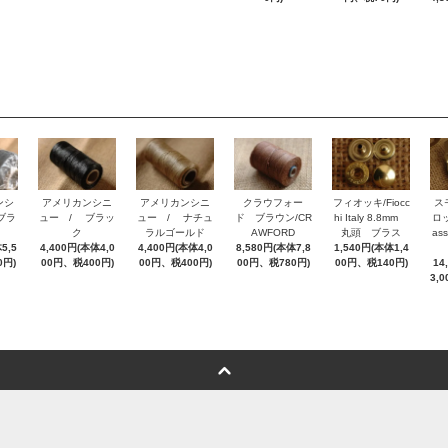
ンシ
アメリカンシニ
アメリカンシニ
クラウフォー
フィオッキ/Fiocc
ス
ブラ
ュー / ブラッ
ュー / ナチュ
ド ブラウン/CR
hi Italy 8.8mm
ロッ
ク
ラルゴールド
AWFORD
丸頭 ブラス
as
5,5
4,400円(本体4,0
4,400円(本体4,0
8,580円(本体7,8
1,540円(本体1,4
0円)
00円、税400円)
00円、税400円)
00円、税780円)
00円、税140円)
14
3,